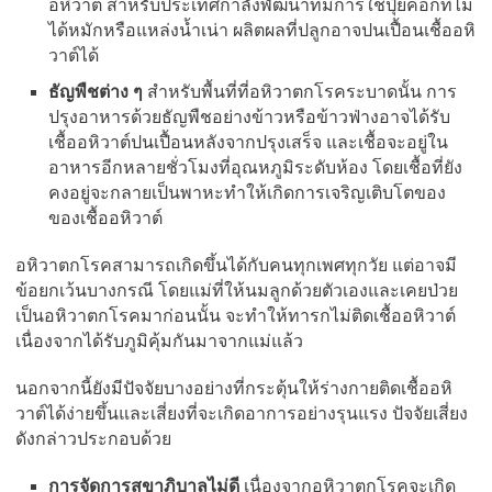
อหิวาต์ สำหรับประเทศกำลังพัฒนาที่มีการใช้ปุ๋ยคอกที่ไม่
ได้หมักหรือแหล่งน้ำเน่า ผลิตผลที่ปลูกอาจปนเปื้อนเชื้ออหิ
วาต์ได้
ธัญพืชต่าง ๆ
สำหรับพื้นที่ที่อหิวาตกโรคระบาดนั้น การ
ปรุงอาหารด้วยธัญพืชอย่างข้าวหรือข้าวฟ่างอาจได้รับ
เชื้ออหิวาต์ปนเปื้อนหลังจากปรุงเสร็จ และเชื้อจะอยู่ใน
อาหารอีกหลายชั่วโมงที่อุณหภูมิระดับห้อง โดยเชื้อที่ยัง
คงอยู่จะกลายเป็นพาหะทำให้เกิดการเจริญเติบโตของ
ของเชื้ออหิวาต์
อหิวาตกโรคสามารถเกิดขึ้นได้กับคนทุกเพศทุกวัย แต่อาจมี
ข้อยกเว้นบางกรณี โดยแม่ที่ให้นมลูกด้วยตัวเองและเคยป่วย
เป็นอหิวาตกโรคมาก่อนนั้น จะทำให้ทารกไม่ติดเชื้ออหิวาต์
เนื่องจากได้รับภูมิคุ้มกันมาจากแม่แล้ว
นอกจากนี้ยังมีปัจจัยบางอย่างที่กระตุ้นให้ร่างกายติดเชื้ออหิ
วาต์ได้ง่ายขึ้นและเสี่ยงที่จะเกิดอาการอย่างรุนแรง ปัจจัยเสี่ยง
ดังกล่าวประกอบด้วย
การจัดการสุขาภิบาลไม่ดี
เนื่องจากอหิวาตกโรคจะเกิด