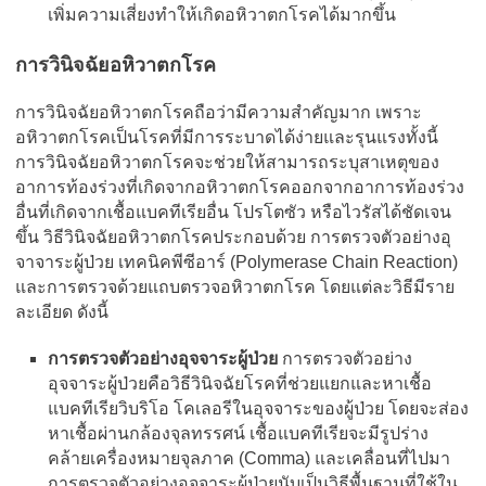
เพิ่มความเสี่ยงทำให้เกิดอหิวาตกโรคได้มากขึ้น
การวินิจฉัยอหิวาตกโรค
การวินิจฉัยอหิวาตกโรคถือว่ามีความสำคัญมาก เพราะ
อหิวาตกโรคเป็นโรคที่มีการระบาดได้ง่ายและรุนแรงทั้งนี้
การวินิจฉัยอหิวาตกโรคจะช่วยให้สามารถระบุสาเหตุของ
อาการท้องร่วงที่เกิดจากอหิวาตกโรคออกจากอาการท้องร่วง
อื่นที่เกิดจากเชื้อแบคทีเรียอื่น โปรโตซัว หรือไวรัสได้ชัดเจน
ขึ้น วิธีวินิจฉัยอหิวาตกโรคประกอบด้วย การตรวจตัวอย่างอุ
จาจาระผู้ป่วย เทคนิคพีซีอาร์ (Polymerase Chain Reaction)
และการตรวจด้วยแถบตรวจอหิวาตกโรค โดยแต่ละวิธีมีราย
ละเอียด ดังนี้
การตรวจตัวอย่างอุจจาระผู้ป่วย
การตรวจตัวอย่าง
อุจจาระผู้ป่วยคือวิธีวินิจฉัยโรคที่ช่วยแยกและหาเชื้อ
แบคทีเรียวิบริโอ โคเลอรีในอุจจาระของผู้ป่วย โดยจะส่อง
หาเชื้อผ่านกล้องจุลทรรศน์ เชื้อแบคทีเรียจะมีรูปร่าง
คล้ายเครื่องหมายจุลภาค (Comma) และเคลื่อนที่ไปมา
การตรวจตัวอย่างอุจจาระผู้ป่วยนับเป็นวิธีพื้นฐานที่ใช้ใน