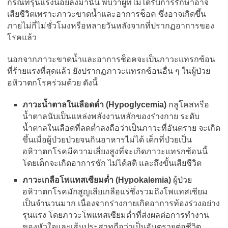
กรณีที่รุนแรงน้อยลงมานั้น พบว่าผู้ที่ไม่ได้รับการรักษาอาจ
เสียชีวิตเพราะภาวะขาดน้ำและอาการช็อค ซึ่งอาจเกิดขึ้น
ภายไม่กี่ไม่ชั่วโมงหรือหลายวันหลังจากที่ปรากฏอาการของ
โรคแล้ว
นอกจากภาวะขาดน้ำและอาการช็อคจะเป็นภาวะแทรกซ้อน
ที่ร้ายแรงที่สุดแล้ว ยังปรากฏภาวะแทรกซ้อนอื่น ๆ ในผู้ป่วย
อหิวาตกโรคร่วมด้วย ดังนี้
ภาวะน้ำตาลในเลือดต่ำ (Hypoglycemia)
กลูโคสหรือ
น้ำตาลนับเป็นแหล่งพลังงานหลักของร่างกาย ระดับ
น้ำตาลในเลือดที่ลดต่ำลงถือว่าเป็นภาวะที่อันตราย จะเกิด
ขึ้นเมื่อผู้ป่วยป่วยจนกินอาหารไม่ได้ เด็กที่ป่วยเป็น
อหิวาตกโรคมีความเสี่ยงสูงที่จะเกิดภาวะแทรกซ้อนนี้
โดยเด็กจะเกิดอาการชัก ไม่ได้สติ และถึงขั้นเสียชีวิต
ภาวะเกลือโพแทสเซียมต่ำ (Hypokalemia)
ผู้ป่วย
อหิวาตกโรคมักสูญเสียเกลือแร่ซึ่งรวมถึงโพแทสเซียม
เป็นจำนวนมาก เนื่องจากร่างกายเกิดอาการท้องร่วงอย่าง
รุนแรง โดยภาวะโพแทสเซียมต่ำที่ส่งผลต่อการทำงาน
ของหัวใจและเส้นประสาทถือว่าเป็นอันตรายต่อชีวิต