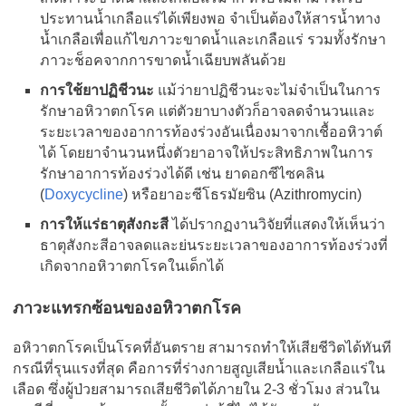
ประทานน้ำเกลือแร่ได้เพียงพอ จำเป็นต้องให้สารน้ำทาง
น้ำเกลือเพื่อแก้ไขภาวะขาดน้ำและเกลือแร่ รวมทั้งรักษา
ภาวะช็อคจากการขาดน้ำเฉียบพลันด้วย
การใช้ยาปฏิชีวนะ
แม้ว่ายาปฏิชีวนะจะไม่จำเป็นในการ
รักษาอหิวาตกโรค แต่ตัวยาบางตัวก็อาจลดจำนวนและ
ระยะเวลาของอาการท้องร่วงอันเนื่องมาจากเชื้ออหิวาต์
ได้ โดยยาจำนวนหนึ่งตัวยาอาจให้ประสิทธิภาพในการ
รักษาอาการท้องร่วงได้ดี เช่น ยาดอกซีไซคลิน
(
Doxycycline
) หรือยาอะซีโธรมัยซิน (Azithromycin)
การให้แร่ธาตุสังกะสี
ได้ปรากฏงานวิจัยที่แสดงให้เห็นว่า
ธาตุสังกะสีอาจลดและย่นระยะเวลาของอาการท้องร่วงที่
เกิดจากอหิวาตกโรคในเด็กได้
ภาวะแทรกซ้อนของอหิวาตกโรค
อหิวาตกโรคเป็นโรคที่อันตราย สามารถทำให้เสียชีวิตได้ทันที
กรณีที่รุนแรงที่สุด คือการที่ร่างกายสูญเสียน้ำและเกลือแร่ใน
เลือด ซึ่งผู้ป่วยสามารถเสียชีวิตได้ภายใน 2-3 ชั่วโมง ส่วนใน