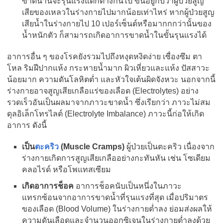
ขาดน้ำนี้จะรุนแรงแตกต่างกันไป ขึ้นอยู่กับว่าผู้ป่วยสูญ
เสียของเหลวในร่างกายไปมากน้อยเท่าไหร่ หากผู้ป่วยสูญ
เสียน้ำในร่างกายไป 10 เปอร์เซ็นต์หรือมากกกว่านั้นของ
น้ำหนักตัว ก็สามารถเกิดอาการขาดน้ำในขั้นรุนแรงได้
อาการอื่น ๆ ของโรคยังรวมไปถึงหงุดหงิดง่าย เซื่องซึม ตา
โหล ริมฝีปากแห้ง กระหายน้ำมาก ผิวเหี่ยวและแห้ง ปัสสาวะ
น้อยมาก ความดันโลหิตต่ำ และหัวใจเต้นผิดจังหวะ นอกจากนี้
ร่างกายอาจสูญเสียเกลือแร่ของเลือด (Electrolytes) อย่าง
รวดเร็วอันเป็นผลมาจากภาวะขาดน้ำ ซึ่งเรียกว่า ภาวะไม่สม
ดุลอิเล็กโทรไลต์ (Electrolyte Imbalance) ภาวะนี้ก่อให้เกิด
อาการ ดังนี้
เป็น
ตะคริว
(Muscle Cramps)
ผู้ป่วยเป็นตะคริว เนื่องจาก
ร่างกายเกิดการสูญเสียเกลืออย่างกะทันหัน เช่น โซเดียม
คลอไรด์ หรือโพแทสเซียม
เกิดอาการช็อค
อาการช็อคนับเป็นหนึ่งในภาวะ
แทรกซ้อนจากอาการขาดน้ำที่รุนแรงที่สุด เมื่อปริมาตร
ของเลือด (Blood Volume) ในร่างกายต่ำลง ย่อมส่งผลให้
ความดันเลือดและจำนวนออกซิเจนในร่างกายต่ำลงด้วย