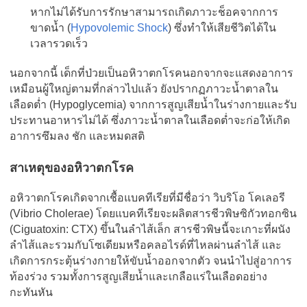
หากไม่ได้รับการรักษาสามารถเกิดภาวะช็อคจากการ
ขาดน้ำ (
Hypovolemic Shock
) ซึ่งทำให้เสียชีวิตได้ใน
เวลารวดเร็ว
นอกจากนี้ เด็กที่ป่วยเป็นอหิวาตกโรคนอกจากจะแสดงอาการ
เหมือนผู้ใหญ่ตามที่กล่าวไปแล้ว ยังปรากฏภาวะน้ำตาลใน
เลือดต่ำ (Hypoglycemia) จากการสูญเสียน้ำในร่างกายและรับ
ประทานอาหารไม่ได้ ซึ่งภาวะน้ำตาลในเลือดต่ำจะก่อให้เกิด
อาการซึมลง ชัก และหมดสติ
สาเหตุของอหิวาตกโรค
อหิวาตกโรคเกิดจากเชื้อแบคทีเรียที่มีชื่อว่า วิบริโอ โคเลอรี
(Vibrio Cholerae) โดยแบคทีเรียจะผลิตสารชีวพิษซิกัวทอกซิน
(Ciguatoxin: CTX) ขึ้นในลำไส้เล็ก สารชีวพิษนี้จะเกาะที่ผนัง
ลำไส้และรวมกับโซเดียมหรือคลอไรด์ที่ไหลผ่านลำไส้ และ
เกิดการกระตุ้นร่างกายให้ขับน้ำออกจากตัว จนนำไปสู่อาการ
ท้องร่วง รวมทั้งการสูญเสียน้ำและเกลือแร่ในเลือดอย่าง
กะทันหัน