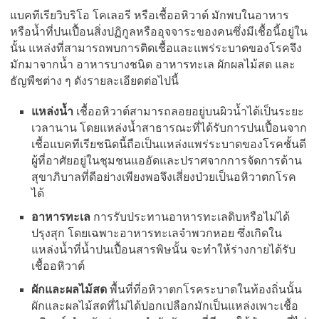
แบคทีเรียวิบริโอ โคเลอรี หรือเชื้ออหิวาต์ มักพบในอาหาร
หรือน้ำที่ปนเปื้อนสิ่งปฏิกูลหรืออุจจาระของคนซึ่งมีเชื้อนี้อยู่ใน
นั้น แหล่งที่สามารถพบการติดเชื้อและแพร่ระบาดของโรคจึง
มักมาจากน้ำ อาหารบางชนิด อาหารทะเล ผักผลไม้สด และ
ธัญพืชต่าง ๆ ดังรายละเอียดต่อไปนี้
แหล่งน้ำ
เชื้ออหิวาต์สามารถลอยอยู่บนผิวน้ำได้เป็นระยะ
เวลานาน โดยแหล่งน้ำสาธารณะที่ได้รับการปนเปื้อนจาก
เชื้อแบคทีเรียชนิดนี้ถือเป็นแหล่งแพร่ระบาดของโรคชั้นดี
ผู้ที่อาศัยอยู่ในชุมชนแออัดและปราศจากการจัดการด้าน
สุขาภิบาลที่ดีอย่างเพียงพอจึงเสี่ยงป่วยเป็นอหิวาตกโรค
ได้
อาหารทะเล
การรับประทานอาหารทะเลดิบหรือไม่ได้
ปรุงสุก โดยเฉพาะอาหารทะเลจำพวกหอย ซึ่งเกิดใน
แหล่งน้ำที่น้ำปนเปื้อนสารพิษนั้น จะทำให้ร่างกายได้รับ
เชื้ออหิวาต์
ผักและผลไม้สด
พื้นที่ที่อหิวาตกโรคระบาดในท้องถิ่นนั้น
ผักและผลไม้สดที่ไม่ได้ปอกเปลือกมักเป็นแหล่งเพาะเชื้อ