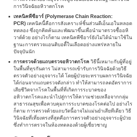
การวินิจฉัยอหิวาตกโรค
เทคนิคพีซีอาร์ (Polymerase Chain Reaction:
PCR)
เทคนิคนี้คือการสังเคราะห์ชิ้นส่วนดีเอ็นเอในหลอด
ทดลอง ซึ่งถูกคิดค้นและพัฒนาขึ้นเพื่อนำมาตรวจชื้ออหิ
วาต์ด้วย อย่างไรก็ตาม เทคนิคพีซีอาร์ยังไม่ได้นำมาใช้ใน
ฐานะการตรวจแอนติบอดี้ในเลือดอย่างแพร่หลายใน
ปัจจุบันนัก
การตรวจด้วยแถบตรวจอหิวาตกโรค
วิธีนี้เหมาะกับผู้ที่อยู่
ในพื้นที่ทุรกันดาร ไม่สามารถเข้ารับการวินิจฉัยด้วยวิธี
ตรวจตัวอย่างอุจจาระได้ โดยผู้ป่วยจะทราบผลการวินิจฉัย
ได้ก่อนจากแถบตรวจดังกล่าว ทำให้สามารถลดอัตราการ
เสียชีวิตจากโรคในพื้นที่ที่เกิดการระบาดของ
อหิวาตกโรคและนำไปสู่การให้ความช่วยเหลือจากกลุ่ม
สาธารณสุขเพื่อควบคุมการระบาดของโรคต่อไป อย่างไร
ก็ตาม การตรวจด้วยแถบวัดนี้อาจไม่แม่นยำเสียทีเดียว วิธี
วินิจฉัยที่เที่ยงตรงที่สุดคือการตรวจตัวอย่างอุจจาระผู้ป่วย
ซึ่งทำการตรวจในห้องทดลองด้วยผู้เชี่ยวชาญ