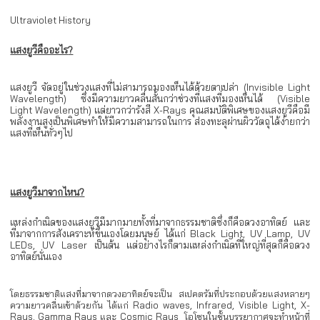
Ultraviolet History
แสงยูวีคืออะไร
?
แสงยูวี จัดอยู่ในช่วงแสงที่ไม่สามารถมองเห็นได้ด้วยตาเปล่า (Invisible Light
Wavelength) ซึ่งมีความยาวคลื่นสั้นกว่าช่วงที่แสงที่มองเห็นได้ (Visible
Light Wavelength) แต่ยาวกว่ารังสี X-Rays คุณสมบัติพิเศษของแสงยูวีคือมี
พลังงานสูงเป็นพิเศษทำให้มีความสามารถในการ ส่องทะลุผ่านผิววัตถุได้ง่ายกว่า
แสงที่เห็นทั่วๆไป
แสงยูวีมาจากไหน
?
แหล่งกำเนิดของแสงยูวีมีมากมายทั้งที่มาจากธรรมชาติซึ่งก็คือดวงอาทิตย์ และ
ที่มาจากการสังเคราะห์ขึ้นเองโดยมนุษย์ ได้แก่ Black Light, UV Lamp, UV
LEDs, UV Laser เป็นต้น แต่อย่างไรก็ตามแหล่งกำเนิดที่ใหญ่ที่สุดก็คือดวง
อาทิตย์นั่นเอง
โดยธรรมชาติแสงที่มาจากดวงอาทิตย์จะเป็น สเปคตรัมที่ประกอบด้วยแสงหลายๆ
ความยาวคลื่นเข้าด้วยกัน ได้แก่ Radio waves, Infrared, Visible Light, X-
Rays, Gamma Rays และ Cosmic Rays โอโซนในชั้นบรรยากาศจะทำหน้าที่