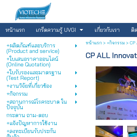
หน้าแรก
เกร็ดความรู้ UVGI
เกี่ยวกับเรา
ติ
หน้าแรก
>
+กิจกรรม
>
CP 
+ผลิตภัณฑ์และบริการ
(Product and service)
CP ALL Innovat
+ใบเสนอราคาออนไลน์
(Online Quotation)
+ใบรับรองและมาตรฐาน
(Test Report)
+งานวิจัยที่เกี่ยวข้อง
+กิจกรรม
+สถานการณ์โรคระบาด ใน
ปัจจุบัน
กระดาน ถาม-ตอบ
+แจ้งปัญหาการใช้งาน
+ลงทะเบียนรับประกัน
สินค้า