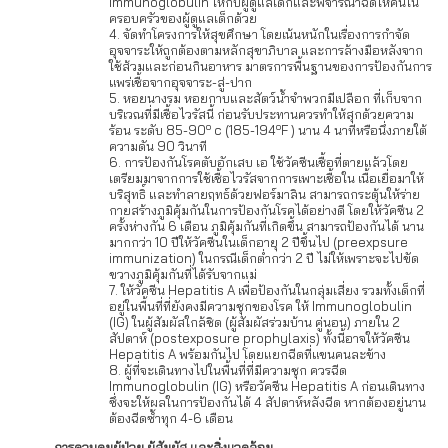
Immunoglobulin ให้กับผู้ดูแลเด็กและพิจารณาฉีดให้คนใน
ครอบครัวของผู้ดูแลเด็กด้วย
จัดทำโครงการให้สุขศึกษา โดยเน้นหนักในเรื่องการกำจัด
อุจจาระให้ถูกต้องตามหลักสุขาภิบาล และการล้างมือหลังจาก
ใช้ส้วมและก่อนกินอาหาร มาตรการพื้นฐานของการป้องกันการ
แพร่เชื้อจากอุจจาระ-สู่-ปาก
หอยนางรม หอยกาบและสัตว์น้ำจำพวกมีเปลือก ที่เก็บจาก
บริเวณที่มีเชื้อไวรัสนี้ ก่อนรับประทานควรทำให้สุกด้วยความ
o
o
ร้อน ระดับ 85-90
c (185-194
F ) นาน 4 นาทีหรือนึ่งภายใต้
ความดัน 90 วินาที
การป้องกันโรคตับอักเสบ เอ ใช้วัคซีนเชื้อที่ตายแล้วโดย
เตรียมมาจากการใช้เชื้อไวรัสจากการเพาะเชื้อใน เนื้อเยื่อมาให้
บริสุทธิ์ และทำลายฤทธ์ด้วยฟอร์มาลิน สามารถกระตุ้นให้ร่าย
กายสร้างภูมิคุ้มกันในการป้องกันโรคได้อย่างดี โดยให้วัคซีน 2
ครั้งห่างกัน 6 เดือน ภูมิคุ้มกันที่เกิดขึ้น สามารถป้องกันได้ นาน
มากกว่า 10 ปีให้วัคซีนในเด็กอายุ 2 ปีขึ้นไป (preexpsure
immunization) ในกรณีเด็กต่ำกว่า 2 ปี ไม่ให้เพราะจะไปขัด
ขวางภูมิคุ้มกันที่ได้รับจากแม่
ให้วัคซีน Hepatitis A เพื่อป้องกันในกลุ่มเสี่ยง รวมทั้งเด็กที่
อยู่ในพื้นที่ที่ยังคงมีความชุกของโรค ให้ Immunoglobulin
(IG) ในผู้สัมผัสใกล้ชิด (ผู้สัมผัสร่วมบ้าน คู่นอน) ภายใน 2
สัปดาห์ (postexposure prophylaxis) ทั้งนี้อาจให้วัคซีน
Hepatitis A พร้อมกันไป โดยแยกฉีดที่แขนคนละข้าง
ผู้ที่จะเดินทางไปในพื้นที่ที่มีความชุก ควรฉีด
Immunoglobulin (IG) หรือวัคซีน Hepatitis A ก่อนเดินทาง
ซึ่งจะให้ผลในการป้องกันได้ 4 สัปดาห์หลังฉีด หากต้องอยู่นาน
ต้องฉีดซ้ำทุก 4-6 เดือน
การควบคุมผู้ป่วย ผู้สัมผัส และสิ่งแวดล้อม