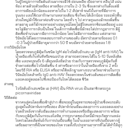
ในผู้ใหญ่อาการเริ่มต้นส่วนมากจะมีไข้ อ่อนเพลีย เบื่ออาหาร คลื่นไส้ แน่น
ท้อง ตามด้วยตัวเหลือง ตาเหลือง ภายใน 2-3 วัน ซึ่งแตกต่างกันตั้งแต่มี
อาการเพียงเล็กน้อยและหายไปใน 1-2 สัปดาห์ จนถึงในรายที่มีอาการ
รุนแรง และใช้เวลารักษานานหลายเดือน ซึ่งก็พบได้เล็กน้อย ระยะพักฟื้น
ส่วนใหญ่มักใช้เวลาค่อนข้างนาน โดยทั่ว ๆ ไป ความรุนแรงมักจะเพิ่มขึ้น
ตามอายุ แต่ก็มักจะหายอย่างสมบูรณ์โดยไม่มีโรคแทรกซ้อนเหลืออยู่ และ
จะไม่มีอาการกลับเป็นใหม่ ในเด็กการติดเชื้อนี้มักจะไม่ปรากฏอาการ มีผู้
ติดเชื้อจำนวนมากมีอาการเล็กน้อย โดยไม่มีอาการเหลือง แต่สามารถ
วินิจฉัยได้โดยการทดสอบการทำงานของตับ อัตราป่วยตายร้อยละ 0.1
-0.3 ในผู้ป่วยที่มีอายุมากกว่า 50 ปี พบอัตราป่วยตายร้อยละ 1.8
การวินิจฉัยโรค
โดยตรวจพบภูมิคุ้มกันชนิด IgM ต่อไวรัสตับอักเสบ เอ (IgM anti HAV) ใน
น้ำเหลืองที่เก็บทันทีหรือขณะป่วย สามารถตรวจพบได้ใน 5-10 วันหลังติด
เชื้อ และพบจนถึง 6 เดือนหลังเริ่มป่วย ร่วมกับการตรวจพบภูมิคุ้มกันที่
จำเพาะต่อเชื้อไวรัสเพิ่มขึ้น 4 เท่าหรือมากกว่าในน้ำเหลืองที่เจาะ 2 ครั้ง
โดยวิธี RIA หรือ ELISA หรืออาจใช้หลักฐานทางระบาดวิทยาช่วยในการ
วินิจฉัยโรคสำหรับ IgG anti-HAV ก็จะตรวจพบในช่วงต้นของการติดเชื้อ
และคงอยู่ตลอดไปซึ่งจะป้องกันโรคได้ตลอด ชีวิต
สาเหตุ
ไวรัสตับอักเสบชนิด เอ (HAV) เป็น RNA virus เป็นสมาชิกตระกูล
picornaviridae
วิธีติดต่อ
จากคนสู่คนโดยเชื้อเข้าสู่ปาก เชื้อจะอยู่ในอุจจาระของผู้ป่วยซึ่งพบระดับ
สูงสุดในสัปดาห์แรกหรือสอง สัปดาห์ก่อนเริ่มแสดงอาการ และลดลงอย่าง
รวดเร็วหลังจากตับเริ่มแสดงการทำงานลดลงหรือเริ่มแสดงอาการ พร้อม
กับพบภูมิคุ้มกันในกระแสโลหิต การระบาดของโรคนี้มักจะเกิดจากแหล่ง
โรคร่วมโดยสัมพันธ์กับการปนเปื้อนเชื้อ ในน้ำและอาหารที่ปนเปื้อนจากผู้
เตรียมอาหารที่เป็นพาหะของโรค รวมทั้งรับประทานอาหารที่ไม่ได้ทำให้สุก