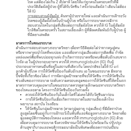
โรค แต่ต้องไม่เกิน 2 สัปดาห์ โดยให้แก่ทุกคนในครอบครัวที่มี
ประวัติสัมผัสผู้ป่วย ผู้ที่ได้รับวัคซีน 1 ครั้งก่อนสัมผัส 1 เดือนไม่ต้อง
ให้ IG
การสอบสวนผู้สัมผัส:
ค้นหาผู้ป่วยรายใหม่ และดำเนินการเฝ้าระวัง
โรคของผู้สัมผัสโรคในบ้านผู้ป่วย หรือในการระบาดควรมีการ
สอบสวนโรคในกลุ่มที่เสี่ยงต่อการสัมผัสโรค ควรให้ IG ในผู้สัมผัส
ใกล้ชิดในครอบครัว ในสถานเลี้ยงเด็ก ผู้ที่มีเพศสัมพันธ์กับผู้ป่วย ผู้
ที่ฉีดยาเสพติด
มาตรการในขณะระบาด:
ดำเนินการสอบสวนทางระบาดวิทยา เพื่อหาวิธีติดต่อไม่ว่าจากคนสู่คน
หรือจากพาหะนำโรคที่พบบ่อย และเพื่อหากลุ่มเสี่ยงต่อการติดเชื้อ กำจัด
แหล่งแพร่เชื้อที่พบบ่อยทุกแห่ง ถ้าเกิดการระบาดหรือพบเชื้อตับอักเสบจาก
ไวรัส เอ ในผู้ประกอบอาหาร ควรให้ immunoglobulin (IG) กับผู้
ประกอบอาหารคนอื่นที่อยู่ในสถานที่เดียวกัน โดยปกติจะไม่ให้ IG แก่
ลูกค้าผู้บริโภค การให้วัคซีนป้องกันตับอักเสบ เอ ในขณะระบาด มีหลาย
ปัจจัยที่เกี่ยวข้องได้แก่ การจัดกลุ่มเป้าหมายที่จะให้วัคซีน การให้วัคซีนใน
ช่วงต้นของการระบาด ระดับความครอบคลุมของการให้วัคซีนที่ให้ครั้งแรก
มาตรการควบคุมเฉพาะในขณะระบาดควรดูตามลักษณะทางระบาดวิทยา
ของโรคและตาม โครงการให้วัคซีนป้องกันรวมทั้ง
ควรเร่งให้วัคซีนป้องกันในเด็กโตที่ไม่เคยได้รับวัคซีนมาก่อน
การให้วัคซีนป้องกันเมื่อเกิดการระบาดในสถานเลี้ยงเด็กโรง
พยาบาล สถาบัน โรงเรียน
ให้วัคซีนในกลุ่มเป้าหมาย (ตามกลุ่มอายุ กลุ่มเสี่ยง) ที่มีอัตราป่วย
สูงสุดโดยขึ้นอยู่กับการเฝ้าระวังในพื้นที่และข้อมูลทางระบาด วิทยาเพื่อ
มุ่งลดอุบัติการณ์ของโรคลง และควรให้ immunoglobulin (IG) ด้วย
เพื่อควบคุมการระบาด จึงควรพิจารณาให้วัคซีนไปพร้อมกัน ปรับปรุง
ด้านสุขาภิบาลและพฤติกรรมอนามัยเป็นพิเศษเพื่อลดการปนเปื้อน