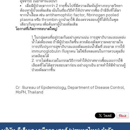
อุจจาระ ในอาหารและน้ำ
เมื่อมีผู้ป่วยมากกว่า 2 รายขึ้นไปที่มีความสัมพันธ์ทางระบาดวิทยา
ต้องหาผู้ป่วยเพิ่มเติม เน้นในเรื่องวิธีทำให้ปราศจากเชื้อ ถ้ามีสิ่งที่ได้มา
จากน้ำเลือด เช่น antihemophilic factor, fibrinogen pooled
plasma หรือ thrombin ถูกนำมาใช้ ต้องตรวจสอบผู้ที่ได้รับในชุด
เดียวกันทุกคน เพื่อค้นหาผู้ป่วยเพิ่มเติม
โอกาสที่เกิดการระบาดใหญ่:
ในกลุ่มคนที่อยู่รวมกันอย่างหนาแน่น การสุขาภิบาลและแหล่ง
น้ำไม่เพียงพอ ถ้ามีผู้ป่วยเกิดขึ้น ควรต้องเพิ่มความพยายามใน
การปรับปรุงการสุขาภิบาลและเพิ่มแหล่งน้ำดื่มที่ สะอาด การให้
immunoglobulin กับทุกคน ไม่ใช่สิ่งทดแทนในการควบคุมสิ่ง
แวดล้อมได้
การไม่เข้มงวดในกรรมวิธีการทำให้ปราศจากเชื้อและการใช้
เลือดที่ไม่ได้ตรวจสอบมาก่อน อย่างฉุกเฉิน อาจทำให้มีจำนวนผู้
ป่วยเพิ่มมากขึ้น
Cr : Bureau of Epidemiology, Department of Disease Control,
MoPH, Thailand