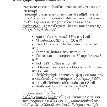
การรายงาน:
ตามระบบเฝ้าระวังโรคสำนักระบาดวิทยา กระทรวง
สาธารณสุข
การแยกผู้ป่วย:
ระหว่างรอผลการตรวจทางห้องปฏิบัติการ ควร
แยกผู้ป่วยเพื่อป้องกันการติดเชื้อ 2 สัปดาห์แรกของการป่วย แต่ไม่
เกิน 1 สัปดาห์ หลังจากปรากฏอาการตัวเหลือง ตาเหลือง
การทำลายเชื้อ:
- มีการกำจัดอุจจาระ ปัสสาวะ และเลือดอย่างถูก
หลักสุขาภิบาล ซึ่งเชื้อ HAV
o
ถูกทำลายโดยความร้อนที่ 85
c นาน 1 นาที
o
ใช้ autoclave (121
c นาน 20 นาที)
มีแสง Ultraviolet (1.1W ที่ความลึก 0.9 ซ.ม นาน 1
นาที)
o
Formalin (ร้อยละ 8 นาน1 นาทีที่ 25
c)
Potassium permanganate (30 mg/ลิตร นาน 5
นาที)
Iodine (3 mg/ลิตร นาน 5 นาที)
chlorine (free residual chlorine 2-2.5 mg/ลิตร
นาน 15 นาที)
สัตว์น้ำจำพวกมีเปลือกเช่น หอย กุ้ง ปู ที่มาจากทะเลที่มี
o
การปนเปื้อนเชื้อนี้ควรทำให้สุกอย่างน้อยที่อุณหภูมิ 90
c
นาน 4 นาที หรือใช้อบภายใต้ความดัน นาน 90 นาที
o
เชื้อนี้จะอยู่ได้หลายปีภายใต้อุณหภูมิ -20
c
แยกผู้ต้องสงสัย:
ไม่จำเป็น
การให้ภูมิคุ้มกันแก่ผู้สัมผัส:
การให้ภูมิคุ้มกันชนิด passive ด้วย
Immunoglobulin (IG) ในขนาด 0.02 มิลลิลิตรต่อน้ำหนักตัว
หนึ่งกิโลกรัม ควรให้โดยฉีดเข้ากล้ามเนื้อเร็วที่สุดภายหลังสัมผัส