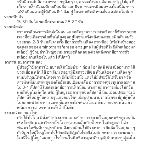
หรือมีการจับต้องอาหารภายหลังปรุง สุก รวมทั้งนม สลัด หอยปรุงไม่สุก ที่
เก็บจากน้ำบริเวณที่ปนเปื้อนเชื้อ เคยมีรายงานการติดต่อของโรคนี้โดยการ
ได้รับเลือดจากผู้ให้เลือดที่กำลังอยู่ ในระยะฟักตัวของโรค แต่พบไม่บ่อย
ระยะฟักตัว
15-50 วัน โดยเฉลี่ยประมาณ 28-30 วัน
ระยะติดต่อ
จากการศึกษาการติดต่อในคน และหลักฐานทางระบาดวิทยาชี้ชัดว่า ระยะ
เวลาที่จะเกิดการติดเชื้อได้สูงสุดอยู่ในช่วงครึ่งหลังของระยะฟักตัว จนถึง
ประมาณ 2-3 วัน หลังจากเริ่มมีอาการตัวเหลือง ตาเหลือง (หรือในช่วงของ
จุดสูงสุดของ aminotransferase enzyme ในผู้ป่วยที่ไม่มีตัวเหลือง ตา
เหลือง) ผู้ป่วยส่วนใหญ่จะหมดระยะติดต่อของโรคหลังจากมีอาการตัว
เหลือง ตาเหลืองไปแล้ว 1 สัปดาห์
อาการและอาการแสดง
ผู้ป่วยมักมีอาการไม่สบายเล็กน้อยนำมา ก่อน 1 อาทิตย์ เช่น เบื่ออาหาร ไข้
ปวดเมื่อย คลื่นไส้ อาเจียน ต่อมามีปัสสาวะสีเข้ม ตัวเหลือง ตาเหลือง จุก
แน่นบริเวณใต้ชายโครงขวา มีผื่นที่ผิวหนัง และไม่มีประวัติได้รับยา หรือ
สารพิษที่เป็นสาเหตุของตับอักเสบเฉียบพลัน อาการต่างๆจะทุเลาและหาย
ไป 3-4 สัปดาห์ ในเด็กเล็กมีอาการเล็กน้อย บางรายมีอาการเพียงไม่กี่วัน
แต่ถ้าเป็นในเด็กโต หรือ ผู้ใหญ่จะมีอาการเป็นสัปดาห์ โดยเฉลี่ยประมาณ 3
สัปดาห์ขึ้นอยู่กับความรุนแรงของโรค เมื่อผู้ป่วยหายจากโรคจะมีภูมิคุ้มกัน
ไปตลอดชีวิต อาการแทรกซ้อนของโรคที่พบได้แก่ ตับวายเฉียบพลัน ตัว
เหลืองยาวนานจากการคั่งน้ำดีในตับ
ระบาดวิทยาของโรค
เกิดได้ทั่วโลก มีทั้งเกิดประปรายและเกิดการระบาดในกลุ่มคนที่อยู่รวมกัน
เช่น โรงเรียน มหาวิทยาลัย โรงงาน และมักเกิดซ้ำซากในประเทศกำลัง
พัฒนา ในพื้นที่การสุขาภิบาลสิ่งแวดล้อมไม่ดีจะพบการติดเชื้อในกลุ่มอายุ
ยังน้อย ในผู้ใหญ่โดยทั่วไปจะมีภูมิคุ้มกันโรคจึงไม่ค่อยพบการระบาดของ
โรคนี้ใน ผู้ใหญ่ แต่อย่างไรก็ตามในพื้นที่การสุขาภิบาลดี มักพบว่ากลุ่มเด็ก