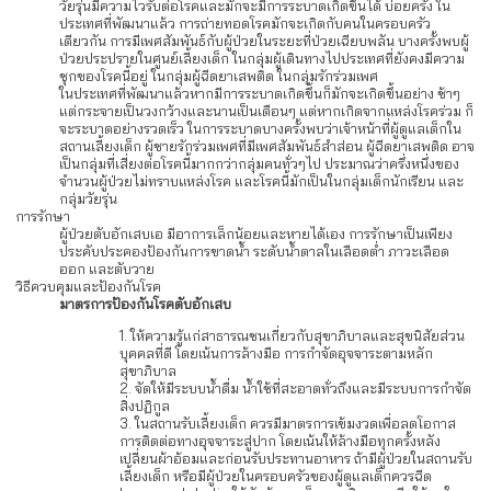
วัยรุ่นมีความไวรับต่อโรคและมักจะมีการระบาดเกิดขึ้นได้ บ่อยครั้ง ใน
ประเทศที่พัฒนาแล้ว การถ่ายทอดโรคมักจะเกิดกับคนในครอบครัว
เดียวกัน การมีเพศสัมพันธ์กับผู้ป่วยในระยะที่ป่วยเฉียบพลัน บางครั้งพบผู้
ป่วยประปรายในศูนย์เลี้ยงเด็ก ในกลุ่มผู้เดินทางไปประเทศที่ยังคงมีความ
ชุกของโรคนี้อยู่ ในกลุ่มผู้ฉีดยาเสพติด ในกลุ่มรักร่วมเพศ
ในประเทศที่พัฒนาแล้วหากมีการระบาดเกิดขึ้นก็มักจะเกิดขึ้นอย่าง ช้าๆ
แต่กระจายเป็นวงกว้างและนานเป็นเดือนๆ แต่หากเกิดจากแหล่งโรคร่วม ก็
จะระบาดอย่างรวดเร็ว ในการระบาดบางครั้งพบว่าเจ้าหน้าที่ผู้ดูแลเด็กใน
สถานเลี้ยงเด็ก ผู้ชายรักร่วมเพศที่มีเพศสัมพันธ์สำส่อน ผู้ฉีดยาเสพติด อาจ
เป็นกลุ่มที่เสี่ยงต่อโรคนี้มากกว่ากลุ่มคนทั่วๆไป ประมาณว่าครึ่งหนึ่งของ
จำนวนผู้ป่วยไม่ทราบแหล่งโรค และโรคนี้มักเป็นในกลุ่มเด็กนักเรียน และ
กลุ่มวัยรุ่น
การรักษา
ผู้ป่วยตับอักเสบเอ มีอาการเล็กน้อยและหายได้เอง การรักษาเป็นเพียง
ประคับประคองป้องกันการขาดน้ำ ระดับน้ำตาลในเลือดต่ำ ภาวะเลือด
ออก และตับวาย
วิธีควบคุมและป้องกันโรค
มาตรการป้องกันโรคตับอักเสบ
ให้ความรู้แก่สาธารณชนเกี่ยวกับสุขาภิบาลและสุขนิสัยส่วน
บุคคลที่ดี โดยเน้นการล้างมือ การกำจัดอุจจาระตามหลัก
สุขาภิบาล
จัดให้มีระบบน้ำดื่ม น้ำใช้ที่สะอาดทั่วถึงและมีระบบการกำจัด
สิ่งปฏิกูล
ในสถานรับเลี้ยงเด็ก ควรมีมาตรการเข้มงวดเพื่อลดโอกาส
การติดต่อทางอุจจาระสู่ปาก โดยเน้นให้ล้างมือทุกครั้งหลัง
เปลี่ยนผ้าอ้อมและก่อนรับประทานอาหาร ถ้ามีผู้ป่วยในสถานรับ
เลี้ยงเด็ก หรือมีผู้ป่วยในครอบครัวของผู้ดูแลเด็กควรฉีด